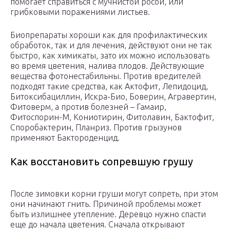
помогает справиться с мучнистой росой, или
грибковыми поражениями листьев.
Биопрепараты хороши как для профилактических
обработок, так и для лечения, действуют они не так
быстро, как химикаты, зато их можно использовать
во время цветения, налива плодов. Действующие
вещества фотонестабильны. Против вредителей
подходят такие средства, как Актофит, Лепидоцид,
Битоксибациллин, Искра-Био, Боверин, Агравертин,
Фитоверм, а против болезней – Гамаир,
Фитоспорин-М, Кониотирин, Фитолавин, Бактофит,
Споробактерин, Планриз. Против грызунов
применяют Бактороденцид.
Как восстановить сопревшую грушу
После зимовки корни груши могут сопреть, при этом
они начинают гнить. Причиной проблемы может
быть излишнее утепление. Деревцо нужно спасти
еще до начала цветения. Сначала открывают