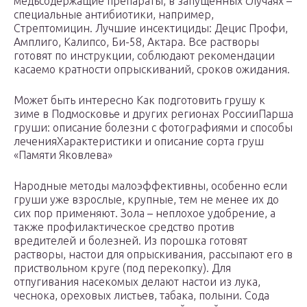
медьсодержащие препараты, в запущенных случаях –
специальные антибиотики, например,
Стрептомицин. Лучшие инсектициды: Децис Профи,
Амплиго, Калипсо, Би-58, Актара. Все растворы
готовят по инструкции, соблюдают рекомендации
касаемо кратности опрыскиваний, сроков ожидания.
Может быть интересно Как подготовить грушу к
зиме в Подмосковье и других регионах РоссииПарша
груши: описание болезни с фотографиями и способы
леченияХарактеристики и описание сорта груш
«Памяти Яковлева»
Народные методы малоэффективны, особенно если
груши уже взрослые, крупные, тем не менее их до
сих пор применяют. Зола – неплохое удобрение, а
также профилактическое средство против
вредителей и болезней. Из порошка готовят
растворы, настои для опрыскивания, рассыпают его в
приствольном круге (под перекопку). Для
отпугивания насекомых делают настои из лука,
чеснока, ореховых листьев, табака, полыни. Сода