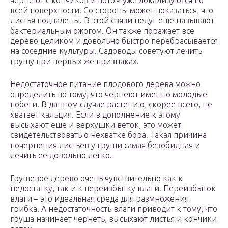
чернеют с кончиков и потом уже локализуются по
всей поверхности. Со стороны может показаться, что
листья подпалены. В этой связи недуг еще называют
бактериальным ожогом. Он также поражает все
дерево целиком и довольно быстро перебрасывается
на соседние культуры. Садоводы советуют лечить
грушу при первых же признаках.
Недостаточное питание плодового дерева можно
определить по тому, что чернеют именно молодые
побеги. В данном случае растению, скорее всего, не
хватает кальция. Если в дополнение к этому
высыхают еще и верхушки веток, это может
свидетельствовать о нехватке бора. Такая причина
почернения листьев у груши самая безобидная и
лечить ее довольно легко.
Грушевое дерево очень чувствительно как к
недостатку, так и к переизбытку влаги. Переизбыток
влаги – это идеальная среда для размножения
грибка. А недостаточность влаги приводит к тому, что
груша начинает чернеть, высыхают листья и кончики