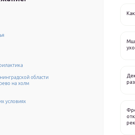
Как
ья
Мша
ухо
филактика
Дек
нинградской области
раз
рево на холм
их условиях
Фре
отк
рек