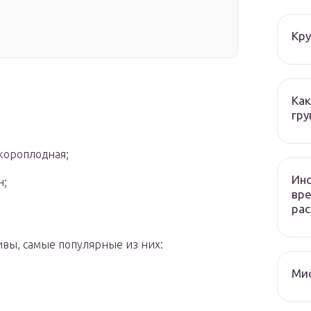
Кру
Как
гру
Скороплодная;
Инс
н;
вре
рас
ивы, самые популярные из них:
Мис