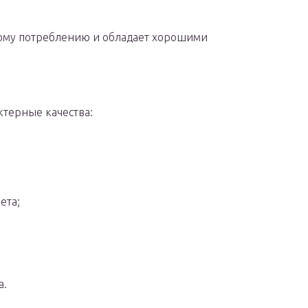
скому потреблению и обладает хорошими
ктерные качества:
ета;
а.