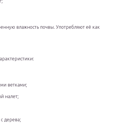
г;
ренную влажность почвы. Употребляют её как
арактеристики:
ми ветками;
й налет;
 с дерева;