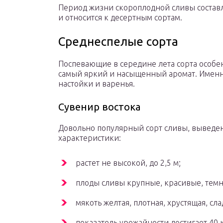
Период жизни скороплодной сливы составл
и относится к десертным сортам.
Среднеспелые сорта
Поспевающие в середине лета сорта особен
самый яркий и насыщенный аромат. Именно
настойки и варенья.
Сувенир востока
Довольно популярный сорт сливы, выведе
характеристики:
растет не высокой, до 2,5 м;
плоды сливы крупные, красивые, темно
мякоть желтая, плотная, хрустящая, сла
показатель урожайности достигает 40 к