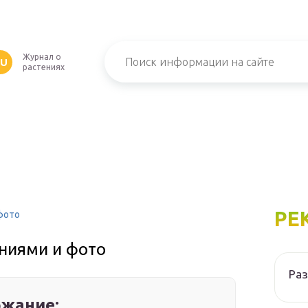
Журнал о
RU
растениях
РЕ
 фото
аниями и фото
Ра
жание: