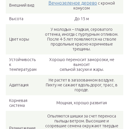
Вечнозеленое дерево
с кроной
Внешний вид
конусом
Высота
До 15 м
У молодых – гладкая, сероватого
оттенка, иногда с пурпурным отливом.
Цвет коры
После 4-5 лет появляются на стволе
продольные красно-коричневые
трещины.
Устойчивость
Хорошо переносит заморозки, не
к
выносит
температурам
сильной засухи и жары.
Не растет в загазованном воздухе.
Адаптация
Пихту не сажают вдоль дорог, трасс, в
городе.
Корневая
Мощная, хорошо развитая
система
Опыляются шишки за счет переноса
пыльцы ветром. Высохшие и
созревшие семена окружают твердые
Размножение