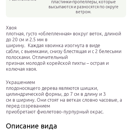
пластинки-пропеллеры, которые
высыпаются и разносятся по округе
ветром.
Хвоя
плотная, густо «облепленная» вокруг веток, длиной
до 20 см и 2.5 мм в
ширину. Каждая хвоинка изогнута в виде
сабли, с выемками, снизу блестящая и с 2 белесыми
полосками. Отличительный
признак молодой корейской пихты – острая и
колючая хвоя.
Украшением
плодоносящего дерева являются шишки,
цилиндрической формы, до 7 см в длину и 3
см в ширину. Они стоят на ветках словно часовые, а
перед созреванием
приобретают фиолетово-пурпурный окрас.
Описание вида