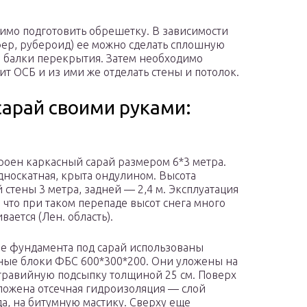
димо подготовить обрешетку. В зависимости
ер, рубероид) ее можно сделать сплошную
а балки перекрытия. Затем необходимо
ит ОСБ и из ими же отделать стены и потолок.
арай своими руками:
роен каркасный сарай размером 6*3 метра.
носкатная, крыта ондулином. Высота
 стены 3 метра, задней — 2,4 м. Эксплуатация
, что при таком перепаде высот снега много
вается (Лен. область).
ве фундамента под сарай использованы
ные блоки ФБС 600*300*200. Они уложены на
гравийную подсыпку толщиной 25 см. Поверх
ложена отсечная гидроизоляция — слой
а, на битумную мастику. Сверху еще