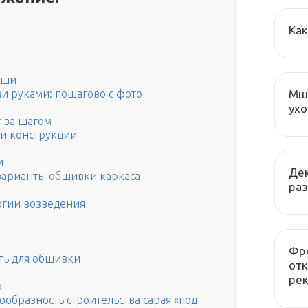
Как
ыши
Мша
и руками: пошагово с фото
ухо
г за шагом
ти конструкции
и
Дек
варианты обшивки каркаса
раз
логии возведения
Фре
ать для обшивки
отк
рек
о
ообразность строительства сарая «под