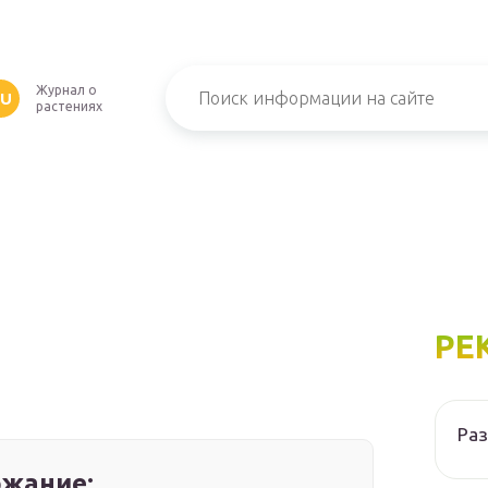
Журнал о
RU
растениях
РЕ
Ра
жание: