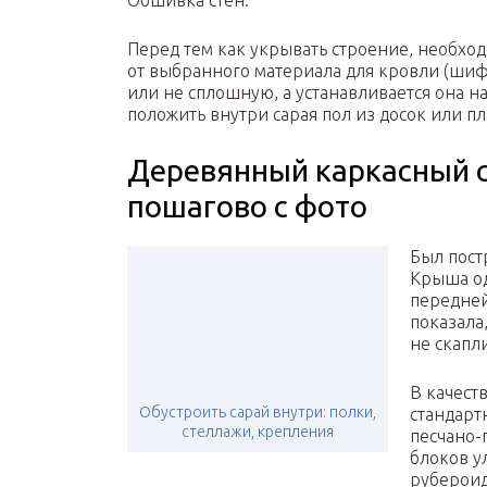
Обшивка стен.
Перед тем как укрывать строение, необхо
от выбранного материала для кровли (шиф
или не сплошную, а устанавливается она н
положить внутри сарая пол из досок или пл
Деревянный каркасный с
пошагово с фото
Был пост
Крыша од
передней
показала
не скапли
В качест
Обустроить сарай внутри: полки,
стандарт
стеллажи, крепления
песчано-
блоков у
рубероид