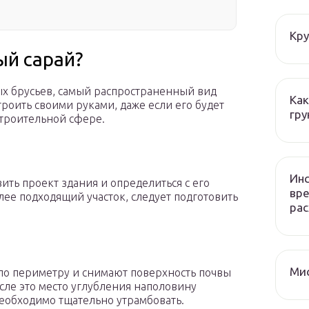
Кру
ый сарай?
х брусьев, самый распространенный вид
Как
роить своими руками, даже если его будет
гру
строительной сфере.
Инс
ить проект здания и определиться с его
вре
е подходящий участок, следует подготовить
рас
Мис
 по периметру и снимают поверхность почвы
осле это место углубления наполовину
необходимо тщательно утрамбовать.