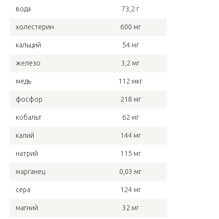
вода
73,2 г
холестерин
600 мг
кальций
54 мг
железо
3,2 мг
медь
112 мкг
фосфор
218 мг
кобальт
62 мг
калий
144 мг
натрий
115 мг
марганец
0,03 мг
сера
124 мг
магний
32 мг