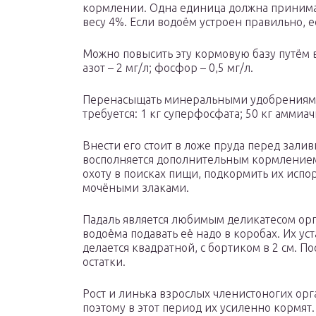
кормлении. Одна единица должна принимат
весу 4%. Если водоём устроен правильно, 
Можно повысить эту кормовую базу путём 
азот – 2 мг/л; фосфор – 0,5 мг/л.
Перенасыщать минеральными удобрениями н
требуется: 1 кг суперфосфата; 50 кг аммиа
Внести его стоит в ложе пруда перед зали
восполняется дополнительным кормлением
охоту в поисках пищи, подкормить их исп
мочёными злаками.
Падаль является любимым деликатесом ор
водоёма подавать её надо в коробах. Их ус
делается квадратной, с бортиком в 2 см. П
остатки.
Рост и линька взрослых членистоногих орг
поэтому в этот период их усиленно кормят