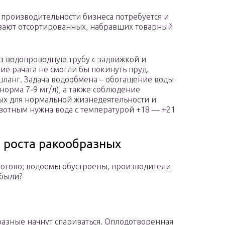
производительности бизнеса потребуется и
ивают отсортированных, набравших товарный
з водопроводную трубу с задвижкой и
ие рачата не смогли бы покинуть пруд.
шланг. Задача водообмена – обогащение воды
норма 7-9 мг/л), а также соблюдение
ых для нормальной жизнедеятельности и
отным нужна вода с температурой +18 — +21
 роста ракообразных
 готово; водоемы обустроены, производители
ибыли?
разные начнут спариваться. Оплодотворенная