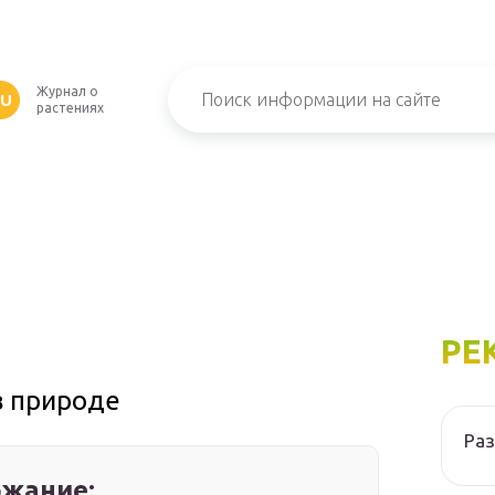
Журнал о
RU
растениях
РЕ
в природе
Ра
жание: