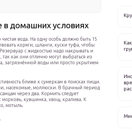
Кру
е в домашних условиях
чистая вода. На одну особь должно быть 15
Как
вовать коряги, шланги, куски туфа, чтобы
гру
 Резервуар с жидкостью надо накрывать и
, так как они отлично могут выбраться из
да, загрязнённой воды или просто укрытием
Инс
тивность ближе к сумеркам в поисках пищи.
вре
ви, насекомые, моллюски. В брачный период
рас
 самцам через два. Кормить следует
 морковь, кувшинка, хвощ, крапива. К
о, мотыль.
Мис
.