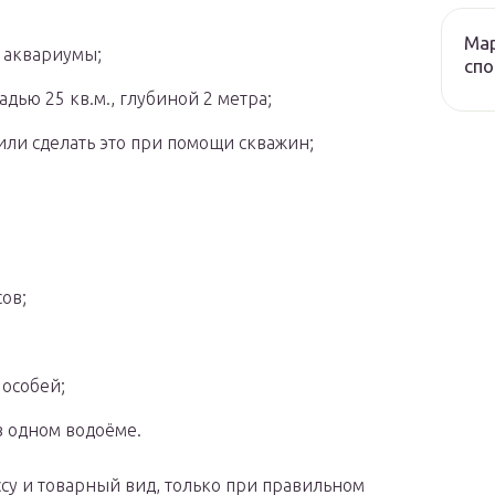
Мар
 аквариумы;
сп
ью 25 кв.м., глубиной 2 метра;
или сделать это при помощи скважин;
ов;
 особей;
в одном водоёме.
су и товарный вид, только при правильном