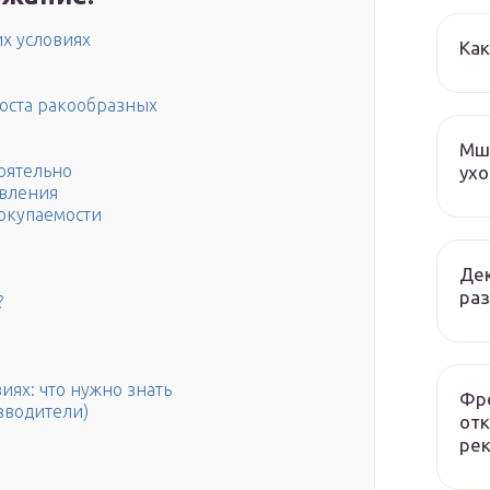
х условиях
Как
оста ракообразных
Мша
оятельно
ухо
вления
 окупаемости
Дек
раз
?
иях: что нужно знать
Фре
зводители)
отк
рек