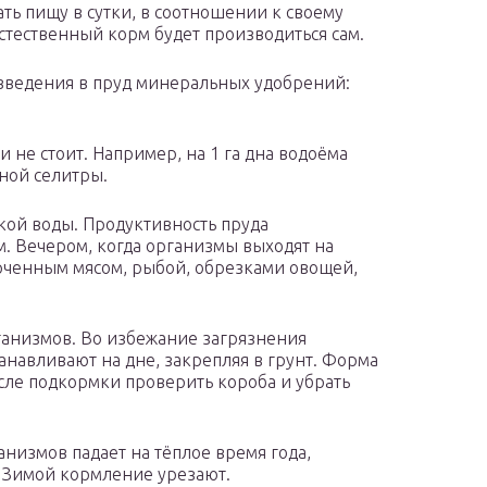
ь пищу в сутки, в соотношении к своему
естественный корм будет производиться сам.
введения в пруд минеральных удобрений:
е стоит. Например, на 1 га дна водоёма
чной селитры.
вкой воды. Продуктивность пруда
. Вечером, когда организмы выходят на
орченным мясом, рыбой, обрезками овощей,
ганизмов. Во избежание загрязнения
танавливают на дне, закрепляя в грунт. Форма
осле подкормки проверить короба и убрать
анизмов падает на тёплое время года,
. Зимой кормление урезают.