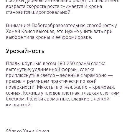
посадки деревья интенсивно растут, с пятилетнего
возраста скорость роста снижается и крона
становится широкоовальной.
Внимание! Побегообразовательная способность у
Хоней Крисп высокая, это нужно учитывать при
выборе типа кроны и ее формировке.
Урожайность
Плоды крупные весом 180-250 грамм слегка
вытянутые, удлиненной формы, слегка
приплюснутые светло – зеленые с мраморно —
красным румянцем практически по всей
поверхности. Мякоть плотная, желто – кремовая,
сочная. Кожица у плодов плотная, гладкая с легким
блеском. Яблоки ароматные, сладкие с легкой
кислинкой.
Яблоко Хани Крисп.