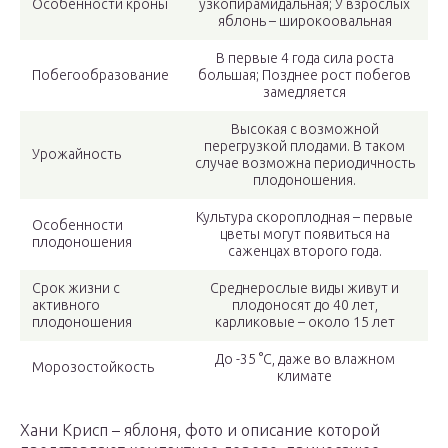
Особенности кроны
узкопирамидальная; У взрослых
яблонь – широкоовальная
В первые 4 года сила роста
Побегообразование
большая; Позднее рост побегов
замедляется
Высокая с возможной
перегрузкой плодами. В таком
Урожайность
случае возможна периодичность
плодоношения.
Культура скороплодная – первые
Особенности
цветы могут появиться на
плодоношения
саженцах второго года.
Срок жизни с
Среднерослые виды живут и
активного
плодоносят до 40 лет,
плодоношения
карликовые – около 15 лет
До -35 °C, даже во влажном
Морозостойкость
климате
Хани Крисп – яблоня, фото и описание которой