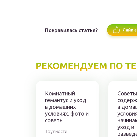
Понравилась статья?
Лайк а
РЕКОМЕНДУЕМ ПО Т
Комнатный
Советы
гемантус и уход
содерж
в домашних
в дома
условиях. фото и
условия
советы
начина
уход и
Трудности
развед