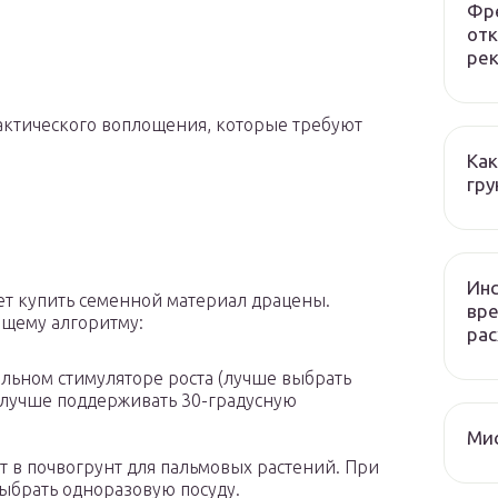
Фре
отк
рек
актического воплощения, которые требуют
Как
гру
Инс
т купить семенной материал драцены.
вре
ющему алгоритму:
рас
альном стимуляторе роста (лучше выбрать
 лучше поддерживать 30-градусную
Мис
 в почвогрунт для пальмовых растений. При
выбрать одноразовую посуду.