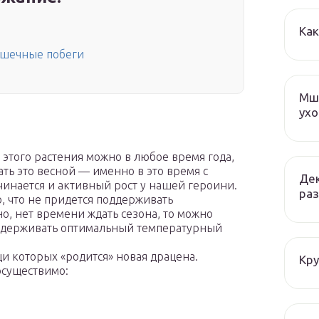
Как
ушечные побеги
Мша
ухо
этого растения можно в любое время года,
ать это весной — именно в это время с
Дек
чинается и активный рост у нашей героини.
раз
, что не придется поддерживать
о, нет времени ждать сезона, то можно
оддерживать оптимальный температурный
и которых «родится» новая драцена.
Кру
осуществимо: