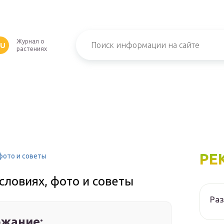
Журнал о
RU
растениях
РЕ
фото и советы
словиях, фото и советы
Ра
жание: