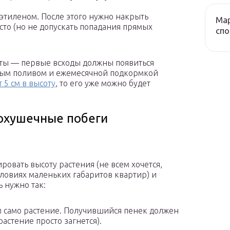
этиленом. После этого нужно накрыть
Мар
сто (но не допускать попадания прямых
сп
аты — первые всходы должны появиться
ярным поливом и ежемесячной подкормкой
 5 см в высоту
, то его уже можно будет
рхушечные побеги
ровать высоту растения (не всем хочется,
словиях маленьких габаритов квартир) и
 нужно так:
м само растение. Получившийся пенек должен
астение просто загнется).