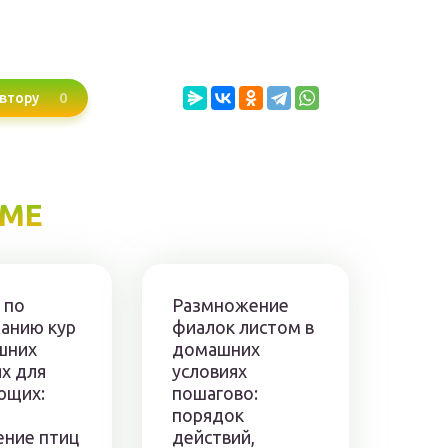
0
втору
ЕМЕ
 по
Размножение
анию кур
фиалок листом в
шних
домашних
х для
условиях
ющих:
пошагово:
порядок
ение птиц
действий,