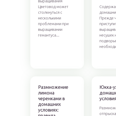
выращивания
Цветовод может
Содержа
столкнуться с
домашни
несколькими
Прежде 
проблемами при
приступи
выращивании
выращив
гемантуса...
несушек 
подворье
необходи
Размножение
Юкка-у
лимона
домаш
черенками в
условия
домашних
Размнож
условиях:
отпрыск
правила,