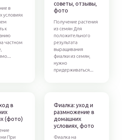
советы, отзывы,
ние в
фото
х условиях
чем
Получение растения
ть к
из семян Для
анию
положительного
на частном
результата
,
выращивания
мо...
фиалки из семян,
нужно
придерживаться...
ход в
Фиалка: уход и
них
размножение в
х (фото)
домашних
условиях, фото
ение
ами При
Фиалка на