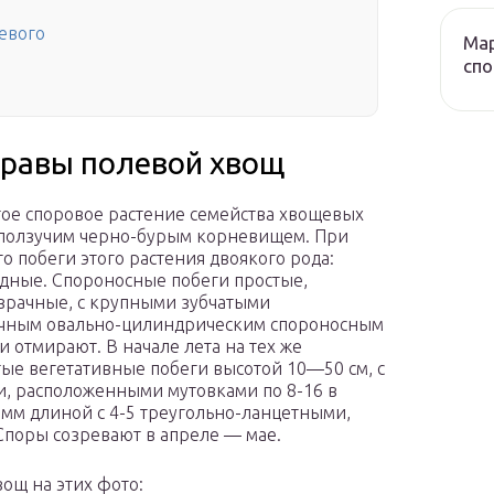
евого
Мар
сп
травы полевой хвощ
тое споровое растение семейства хвощевых
м, ползучим черно-бурым корневищем. При
о побеги этого растения двоякого рода:
одные. Спороносные побеги простые,
озрачные, с крупными зубчатыми
ночным овально-цилиндрическим спороносным
и отмирают. В начале лета на тех же
ые вегетативные побеги высотой 10—50 см, с
, расположенными мутовками по 8-16 в
 мм длиной с 4-5 треугольно-ланцетными,
Споры созревают в апреле — мае.
вощ на этих фото: