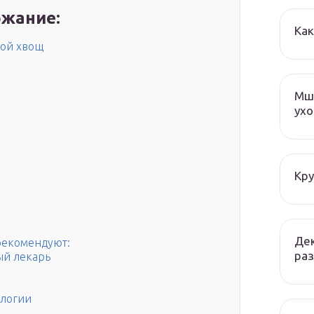
жание:
Как
вой хвощ
Мша
ухо
Кру
Дек
рекомендуют:
раз
ый лекарь
ологии