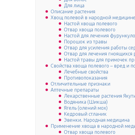
Для лица
Описание растения
Хвощ полевой в народной медицин
Настой хвоща полевого
Отвар хвоща полевого
Настой для лечения фурункул
Порошок из травы
Отвар для усиления работы се
Отвар для лечения гноящихся 
Настой травы для примочек пр
Свойства хвоща полевого – вред и п
Лечебные свойства
Противопоказания
Отличительные признаки
Аптечные препараты
Лекарственные растения Якут
Водяника (Шикша)
Ягель (олений мох)
Кедровый стланик
Эвенки. Народная медицина
Применение хвоща в народной мед
Отвар хвоща полевого