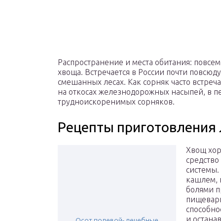
Распространение и места обитания: повсе
хвоща. Встречается в России почти повсюду.
смешанных лесах. Как сорняк часто встреча
на откосах железнодорожных насыпей, в пе
трудноискоренимых сорняков.
Рецепты приготовления 
Хвощ хор
средство
системы.
кашлем, 
болями п
пищевари
способно
и остана
Осот полевой- лечебные