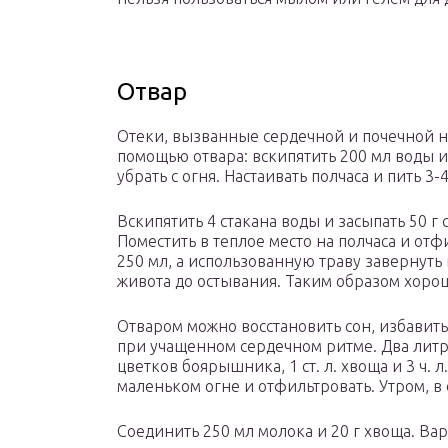
Отвар
Отеки, вызванные сердечной и почечной н
помощью отвара: вскипятить 200 мл воды и
убрать с огня. Настаивать полчаса и пить 3
Вскипятить 4 стакана воды и засыпать 50 г 
Поместить в теплое место на полчаса и отф
250 мл, а использованную траву завернуть
живота до остывания. Таким образом хорош
Отваром можно восстановить сон, избавить
при учащенном сердечном ритме. Два литра 
цветков боярышника, 1 ст. л. хвоща и 3 ч. л
маленьком огне и отфильтровать. Утром, в 
Соединить 250 мл молока и 20 г хвоща. Ва