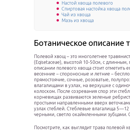
Настой хвоща полевого
Спиртовая настойка хвоща пол
Чай из хвоща
Мазь из хвоща
Ботаническое описание 
Полевой хвощ – это многолетнее травянис
(Eqisetaceae), высотой 10-50см, с длинны
описании полевого хвоща стоит отметить ег
весенние – спороносные и летние – беспл
прямостоячие, сочные, розоватые, полупр
влагалищами в узлах, на верхушке с оди
колоском. После созревания спор эти стебл
корневищах развиваются зеленые ребрист
простыми направленными вверх веточками
узлах стеблей. Стеблевые влагалища 5—12
черными, светло окаймленными зубцами. 
Посмотрите, как выглядит трава полевой х