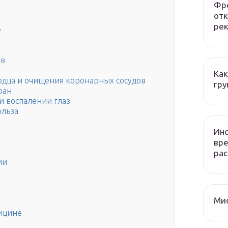
Фре
отк
рек
е
ов
Как
рдца и очищения коронарных сосудов
гру
ран
и воспалении глаз
ольза
Инс
вре
рас
ии
Мис
ицине