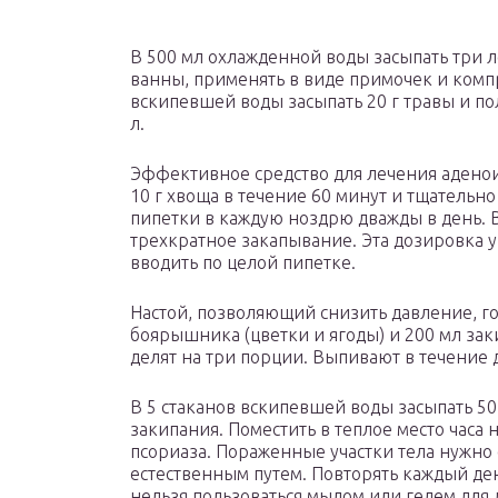
В 500 мл охлажденной воды засыпать три ло
ванны, применять в виде примочек и компр
вскипевшей воды засыпать 20 г травы и полч
л.
Эффективное средство для лечения аденои
10 г хвоща в течение 60 минут и тщательн
пипетки в каждую ноздрю дважды в день. 
трехкратное закапывание. Эта дозировка 
вводить по целой пипетке.
Настой, позволяющий снизить давление, гот
боярышника (цветки и ягоды) и 200 мл зак
делят на три порции. Выпивают в течение 
В 5 стаканов вскипевшей воды засыпать 50 
закипания. Поместить в теплое место часа 
псориаза. Пораженные участки тела нужно 
естественным путем. Повторять каждый де
нельзя пользоваться мылом или гелем для 