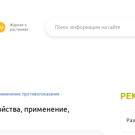
Журнал о
RU
растениях
РЕ
рименение, противопоказания
ойства, применение,
Ра