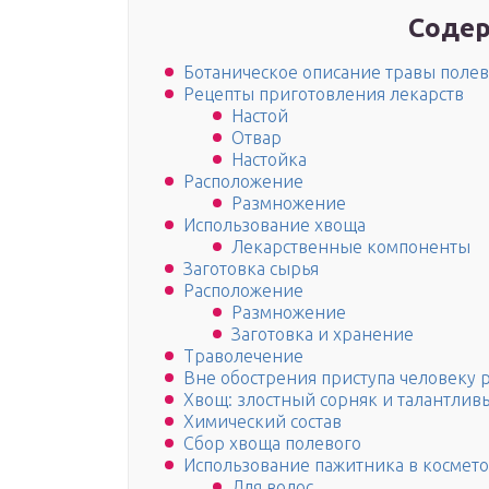
Содер
Ботаническое описание травы поле
Рецепты приготовления лекарств
Настой
Отвар
Настойка
Рас­по­ложе­ние
Раз­мно­жение
Использование хвоща
Лекарственные компоненты
Заготовка сырья
Рас­по­ложе­ние
Раз­мно­жение
За­готов­ка и хра­нение
Тра­воле­чение
Вне обострения приступа человеку 
Хвощ: злостный сорняк и талантлив
Химический состав
Сбор хвоща полевого
Использование пажитника в космет
Для волос