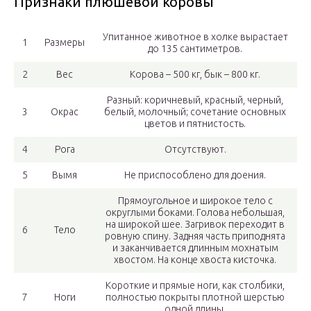
Признаки плюшевой коровы
Упитанное животное в холке вырастает
1
Размеры
до 135 сантиметров.
2
Вес
Корова – 500 кг, бык – 800 кг.
Разный: коричневый, красный, черный,
3
Окрас
белый, молочный; сочетание основных
цветов и пятнистость.
4
Рога
Отсутствуют.
5
Вымя
Не приспособлено для доения.
Прямоугольное и широкое тело с
округлыми боками. Голова небольшая,
на широкой шее. Загривок переходит в
6
Тело
ровную спину. Задняя часть приподнята
и заканчивается длинным мохнатым
хвостом. На конце хвоста кисточка.
Короткие и прямые ноги, как столбики,
7
Ноги
полностью покрыты плотной шерстью
одной длины.