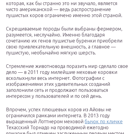
которая, как бы странно это ни звучало, является
чисто американской — ведь распространение
пушистых коров ограничено именно этой страной.
Скрещиваемые породы были выбраны фермером,
разумеется, неслучайно. Именно благодаря
сочетанию их генов пушистые буренки приобрели
свою привлекательную внешность, а главное —
пушистую, необычайно мягкую шерсть.
Стремление животновода поразить мир сделало свое
дело — в 2011 году милейшие меховые коровки
всколыхнули весь интернет. Фотографии с
изображениями этих удивительных созданий
заполонили сеть и продолжают пользоваться
интересом у пользователей и по сей день.
Впрочем, успех плюшевых коров из Айовы не
ограничился рамками интернета. В 2013 году
выращенный Лоттнером меховой
бычок по кличке
Техасский Торнадо на проводимой ежегодно
ярмарке был отмечен заслуженным первым местом.