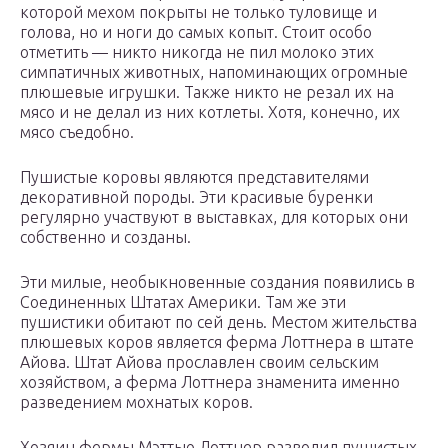
которой мехом покрыты не только туловище и
голова, но и ноги до самых копыт. Стоит особо
отметить — никто никогда не пил молоко этих
симпатичных животных, напоминающих огромные
плюшевые игрушки. Также никто не резал их на
мясо и не делал из них котлеты. Хотя, конечно, их
мясо съедобно.
Пушистые коровы являются представителями
декоративной породы. Эти красивые буренки
регулярно участвуют в выставках, для которых они
собственно и созданы.
Эти милые, необыкновенные создания появились в
Соединенных Штатах Америки. Там же эти
пушистики обитают по сей день. Местом жительства
плюшевых коров является ферма Лоттнера в штате
Айова. Штат Айова прославлен своим сельским
хозяйством, а ферма Лоттнера знаменита именно
разведением мохнатых коров.
Хозяин фермы Мэттью Лоттнер разводил пушистых