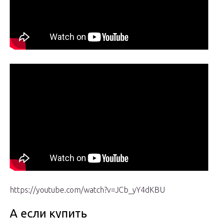
https://youtube.com/watch?v=JCb_yY4dKBU
А если купить