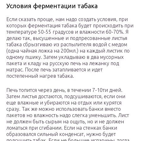
Условия ферментации табака
Если сказать проще, нам надо создать условия, при
которых ферментация табака будет происходить при
температуре 50-55 градусов и влажности 60-70%. Я
делаю так, высушенные и подпресованные листья
табака сбрызгиваю из распылителя водой с медом
(одна чайная ложка на 200мл.) на каждый листик по
одному пшику. Затем укладываю в два мусорных
пакета и кладу на русскую печь на лежанку под
матрас. После печь затапливается и идет
постепенный нагрев табака.
Печь топится через день, в течении 7-10ти дней.
Затем листья достаются, подсушиваются, если они
еще влажные и убираются на отдых или курятся
сразу. Так же можно использовать банки вместо
пакетов но влажность надо слегка уменьшить. Лист
не должен быть сырым на ощупь, но и не должен
ломаться при сгибании. Если на стенках банки
образовался сильный конденсат, нужно будет
подсушить табак. Если не большие испарины, тогда