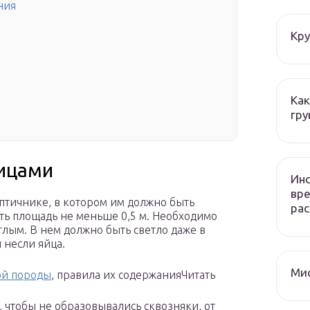
ния
Кру
Как
гру
тицами
Инс
вре
птичнике, в котором им должно быть
рас
ть площадь не меньше 0,5 м. Необходимо
лым. В нем должно быть светло даже в
 несли яйца.
Мис
ой породы
, правила их содержанияЧитать
, чтобы не образовывались сквозняки, от