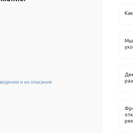
Как
Мша
ухо
Дек
раз
ведения и их описание
Фре
отк
рек