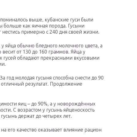
упоминалось выше, кубанские гуси были
 больше как яичная порода. Гусыни
 нестись примерно с 240 дня своей жизни.
 у яйца обычно бледного молочного цвета, а
 весит от 130 до 160 граммов. Яйца у
х гусей обладают прекрасными вкусовыми
ми.
а год молодая гусыня способна снести до 90
о отличный результат. Продолжение
имости яиц – до 90%, а у новорождённых
сти. С возрастом у гусынь яйценоскость
 гусынь держат до четырех лет.
о на его качество оказывает влияние рацион