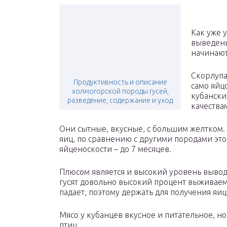
Как уже 
выведены
начинают
Скорлупа
Продуктивность и описание
само яйцо
холмогорской породы гусей,
кубански
разведение, содержание и уход
качества
Они сытные, вкусные, с большим желтком. З
яиц, по сравнению с другими породами эт
яйценоскости – до 7 месяцев.
Плюсом является и высокий уровень вывод
гусят довольно высокий процент выживаемо
падает, поэтому держать для получения яиц
Мясо у кубанцев вкусное и питательное, н
птиц.