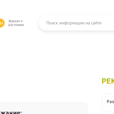
Журнал о
RU
растениях
РЕ
Ра
жание: