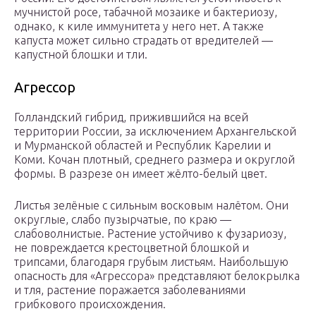
мучнистой росе, табачной мозаике и бактериозу,
однако, к киле иммунитета у него нет. А также
капуста может сильно страдать от вредителей —
капустной блошки и тли.
Агрессор
Голландский гибрид, прижившийся на всей
территории России, за исключением Архангельской
и Мурманской областей и Республик Карелии и
Коми. Кочан плотный, среднего размера и округлой
формы. В разрезе он имеет жёлто-белый цвет.
Листья зелёные с сильным восковым налётом. Они
округлые, слабо пузырчатые, по краю —
слабоволнистые. Растение устойчиво к фузариозу,
не повреждается крестоцветной блошкой и
трипсами, благодаря грубым листьям. Наибольшую
опасность для «Агрессора» представляют белокрылка
и тля, растение поражается заболеваниями
грибкового происхождения.