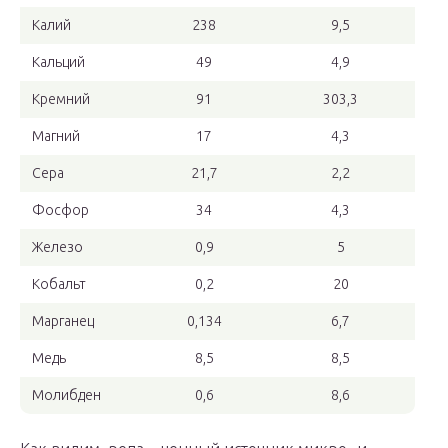
Калий
238
9,5
Кальций
49
4,9
Кремний
91
303,3
Магний
17
4,3
Сера
21,7
2,2
Фосфор
34
4,3
Железо
0,9
5
Кобальт
0,2
20
Марганец
0,134
6,7
Медь
8,5
8,5
Молибден
0,6
8,6