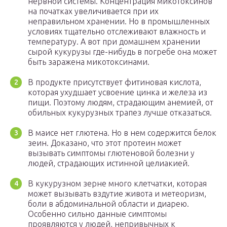
нервной системы. Концентрация микотоксинов
на початках увеличивается при их
неправильном хранении. Но в промышленных
условиях тщательно отслеживают влажность и
температуру. А вот при домашнем хранении
сырой кукурузы где-нибудь в погребе она может
быть заражена микотоксинами.
В продукте присутствует фитиновая кислота,
которая ухудшает усвоение цинка и железа из
пищи. Поэтому людям, страдающим анемией, от
обильных кукурузных трапез лучше отказаться.
В маисе нет глютена. Но в нем содержится белок
зеин. Доказано, что этот протеин может
вызывать симптомы глютеновой болезни у
людей, страдающих истинной целиакией.
В кукурузном зерне много клетчатки, которая
может вызывать вздутие живота и метеоризм,
боли в абдоминальной области и диарею.
Особенно сильно данные симптомы
проявляются у людей, непривычных к