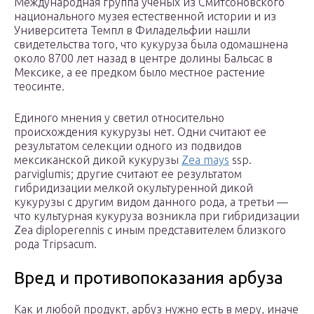
Международная группа ученых из Смитсоновского
национального музея естественной истории и из
Университета Темпл в Филадельфии нашли
свидетельства того, что кукуруза была одомашнена
около 8700 лет назад в центре долины Бальсас в
Мексике, а ее предком было местное растение
теосинте.
Единого мнения у светил относительно
происхождения кукурузы нет. Одни считают ее
результатом селекции одного из подвидов
мексиканской дикой кукурузы
Zea mays
ssp.
parviglumis; другие считают ее результатом
гибридизации мелкой окультуренной дикой
кукурузы с другим видом данного рода, а третьи —
что культурная кукуруза возникла при гибридизации
Zea diploperennis с иным представителем близкого
рода Tripsacum.
Вред и противопоказания арбуза
Как и любой продукт, арбуз нужно есть в меру, иначе