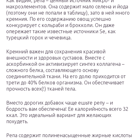
Как видим, репа – ценный источник микро- и
макроэлементов. Она содержит мало селена и йода
(поэтому они не попали в таблицу), зато в ней много
кремния. По его содержанию овощ успешно
конкурирует с кольраби и брокколи. Он даже
опережает такие известные источники Se, как
турецкий горох и чечевица.
Кремний важен для сохранения красивой
внешности и здоровых суставов. Вместе с
аскорбинкой он активизирует синтез коллагена –
сложного белка, составляющего основу
соединительной ткани. На его долю приходится от
трети до 40% белков организма. Он обеспечивает
прочность всех(!) тканей тела.
Вместо дорогих добавок чаще ешьте репу – и
бодрость вам обеспечена! Ее калорийность всего 32
ккал. Это идеальный вариант для желающих
похудеть.
Репа содержит полиненасыщенные жирные кислоты