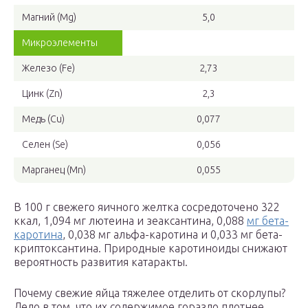
Магний (Mg)
5,0
Микроэлементы
Железо (Fe)
2,73
Цинк (Zn)
2,3
Медь (Cu)
0,077
Селен (Se)
0,056
Марганец (Mn)
0,055
В 100 г свежего яичного желтка сосредоточено 322
ккал, 1,094 мг лютеина и зеаксантина, 0,088
мг бета-
каротина
, 0,038 мг альфа-каротина и 0,033 мг бета-
криптоксантина. Природные каротиноиды снижают
вероятность развития катаракты.
Почему свежие яйца тяжелее отделить от скорлупы?
Дело в том, что их содержимое гораздо плотнее