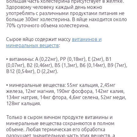
Большая часть холестерина присутствует в желтке.
Здоровому человеку каждый день можно
употреблять с различными продуктами питания не
больше 300мг холестерина. В яйце находится около
70% суточного объема холестерина.
Сырое яйцо содержит массу
витаминов и
минеральных веществ
:
• витамины: А (0,22мг), РР (0,18мг), Е (2мг), В1
(0,07мг), В2 (0,46мг), В5 (1,3мг), В6 (0,14мг), В9 (7мг),
В12 (0,54мг), D (2,2мг).
• минеральные вещества: 55мг кальция, 2,45мг
железа, 12мг магния, 190мг фосфора, 142мг калия,
134мг натрия, 14мг фтора, 4,6мг селена, 52мг меди,
128мг кальция.
Только в сыром яичном продукте витамины и
минеральные вещества сохраняются в полном
объеме. Любая термическая его обработка
разрушает значительную часть этих веществ, а