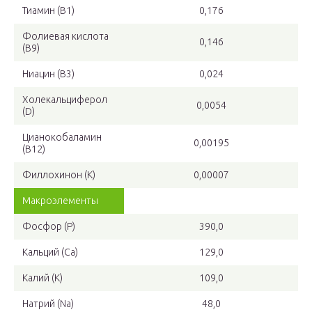
Тиамин (В1)
0,176
Фолиевая кислота
0,146
(В9)
Ниацин (В3)
0,024
Холекальциферол
0,0054
(D)
Цианокобаламин
0,00195
(B12)
Филлохинон (K)
0,00007
Макроэлементы
Фосфор (Р)
390,0
Кальций (Са)
129,0
Калий (К)
109,0
Натрий (Na)
48,0