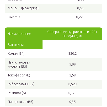
Моно- и дисахариды
0,56
Омега-3
0,228
Содержание нутриентов в 100 г
Наименование
продукта, мг
Витамины
Холин (В4)
820,2
Пантотеновая
2,99
кислота (В5)
Токоферол (Е)
2,58
Рибофлавин (В2)
0,528
Ретинол (A)
0,371
Пиридоксин (В6)
0,35