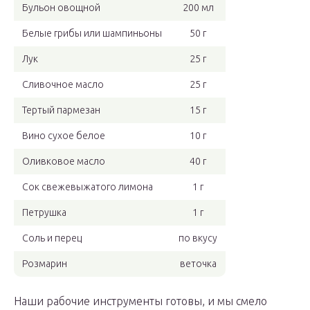
Бульон овощной
200 мл
Белые грибы или шампиньоны
50 г
Лук
25 г
Сливочное масло
25 г
Тертый пармезан
15 г
Вино сухое белое
10 г
Оливковое масло
40 г
Сок свежевыжатого лимона
1 г
Петрушка
1 г
Соль и перец
по вкусу
Розмарин
веточка
Наши рабочие инструменты готовы, и мы смело