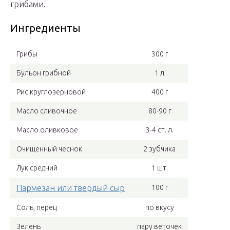
грибами.
Ингредиенты
Грибы
300 г
Бульон грибной
1 л
Рис круглозерновой
400 г
Масло сливочное
80-90 г
Масло оливковое
3-4 ст. л.
Очищенный чеснок
2 зубчика
Лук средний
1 шт.
Пармезан или твердый сыр
100 г
Соль, перец
по вкусу
Зелень
пару веточек