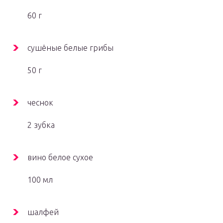
60 г
сушёные белые грибы
50 г
чеснок
2 зубка
вино белое сухое
100 мл
шалфей