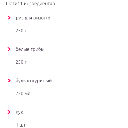
Шаги11 ингредиентов
рис для ризотто
250 г
белые грибы
250 г
бульон куриный
750 мл
лук
1 шт.